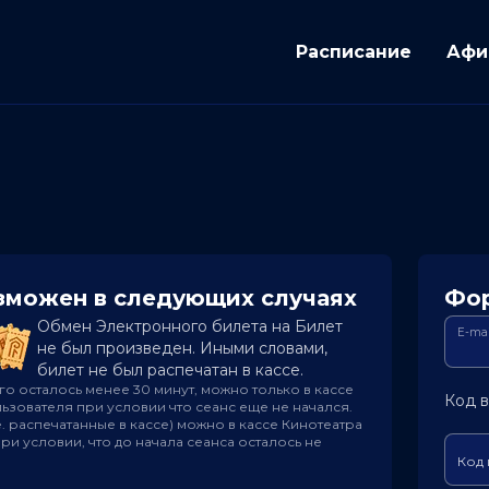
Расписание
Афи
озможен в следующих случаях
Фор
Обмен Электронного билета на Билет
E-ma
не был произведен. Иными словами,
билет не был распечатан в кассе.
го осталось менее 30 минут, можно только в кассе
Код в
зователя при условии что сеанс еще не начался.
. распечатанные в кассе) можно в кассе Кинотеатра
и условии, что до начала сеанса осталось не
Код