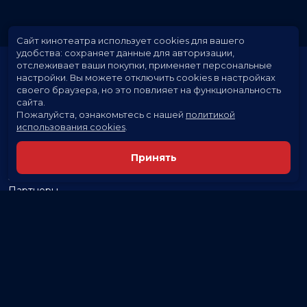
Сайт кинотеатра использует cookies для вашего
удобства: сохраняет данные для авторизации,
отслеживает ваши покупки, применяет персональные
настройки.
Вы можете отключить cookies в настройках
своего браузера, но это повлияет на функциональность
сайта.
Пожалуйста, ознакомьтесь с нашей
политикой
использования cookies
.
Расписание
Скоро в кино
Принять
Новости и акции
Заведения
Партнеры
Служба поддержки
Вакансии
г. Белгород, пр. Ватутина, 8
Кассы и бронирование:
50-50-50
,
+7 (920) 200-50-50