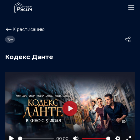
К расписанию
18+
Кодекс Данте
Play
00:00