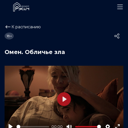
К расписанию
18+
Омен. Обличье зла
Play
00:00