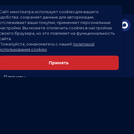
Сайт кинотеатра использует cookies для вашего
удобства: сохраняет данные для авторизации,
отслеживает ваши покупки, применяет персональные
настройки.
Вы можете отключить cookies в настройках
своего браузера, но это повлияет на функциональность
сайта.
Пожалуйста, ознакомьтесь с нашей
политикой
использования cookies
.
Расписание
Скоро в кино
Принять
Новости и акции
Заведения
Партнеры
Служба поддержки
Вакансии
г. Белгород, пр. Ватутина, 8
Кассы и бронирование:
50-50-50
,
+7 (920) 200-50-50