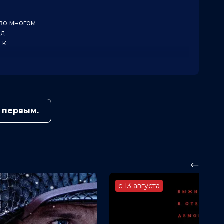
 во многом
од
 к
 первым.
с 13 августа