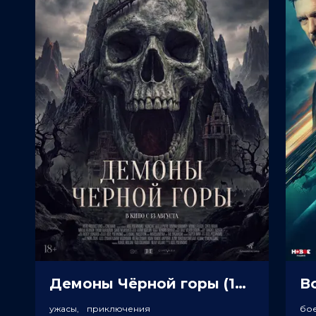
Демоны Чёрной горы (18+)
Во
ужасы, приключения
бо