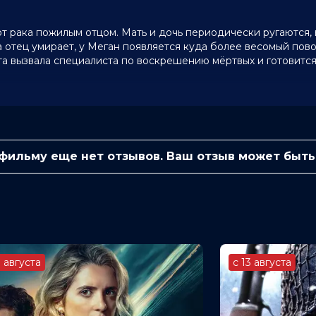
т рака пожилым отцом. Мать и дочь периодически ругаются,
а отец умирает, у Меган появляется куда более весомый пов
та вызвала специалиста по воскрешению мёртвых и готовится
 (3 400 голосов)
 фильму еще нет отзывов. Ваш отзыв может быть
 Элден, Вон Армстронг, Райли Роуз
r, Дирдри Гаффни, Софи Сигал, Ричард
 Макс
3 августа
с 13 августа