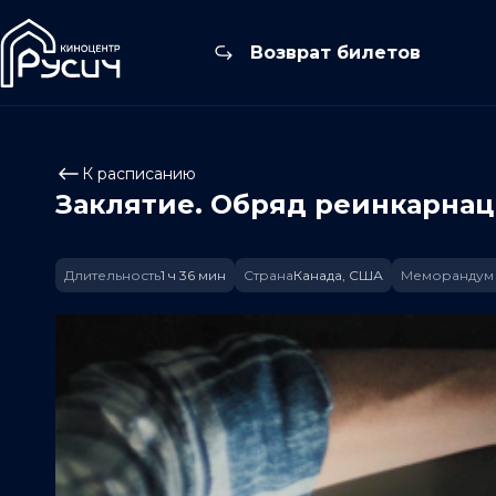
Возврат билетов
К расписанию
Заклятие. Обряд реинкарна
Длительность
1 ч 36 мин
Страна
Канада, США
Меморандум 