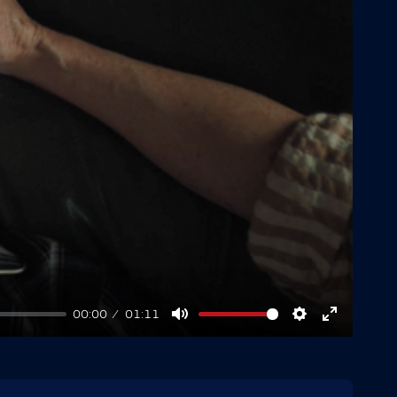
00:00
01:11
Mute
Settings
Enter
fullscree