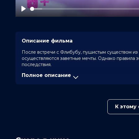
Play
Описание фильма
После встречи с Флибубу, пушистым существом из 
осуществляются заветные мечты. Однако правила эт
последствия.
Полное описание
Оценка
8.0
/ 10 (8 069 голосов)
6.1
/ 1
Год
2025
Страна
Финляндия
Режиссер
Йенс Мюллер
Актеры
Owen de la Hoyde, Tori Johnson, То
К этому
Барбара Скафф, Лора Вуди, Кейси 
Продюсеры
Антти Хаикала, Якуб Карвовски, Ja
Сценаристы
Антти Хаикала, Melli Maikkula, Илья
Жанр
мультфильм, фэнтези, комедия, пр
Длительность
1 ч 22 мин