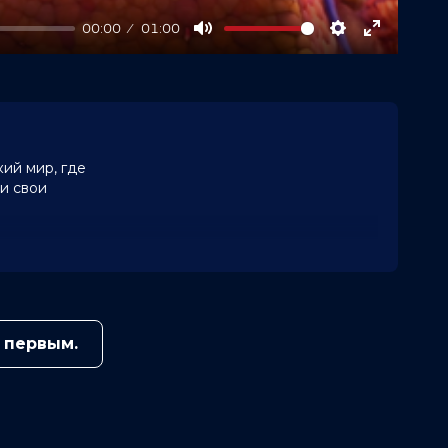
00:00
01:00
Mute
Settings
Enter
fullscree
ий мир, где
 и свои
 первым.