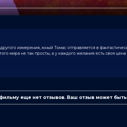
другого измерения, юный Томас отправляется в фантастическ
ого мира не так просты, а у каждого желания есть своя цена
0 (114 голоса)
м Хадсон, Пол Спера, Кестер Лавлэйс,
 фильму еще нет отзывов. Ваш отзыв может быть
Чейз, Дэвид Коберн, Fleak
ni Kuronen
 Раутси
иключения, семейный