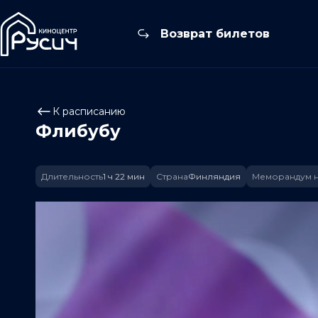
Возврат билетов
К расписанию
Флибубу
Длительность
1 ч 22 мин
Страна
Финляндия
Меморандум н