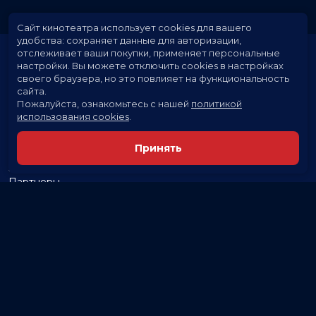
Сайт кинотеатра использует cookies для вашего
удобства: сохраняет данные для авторизации,
отслеживает ваши покупки, применяет персональные
настройки.
Вы можете отключить cookies в настройках
своего браузера, но это повлияет на функциональность
сайта.
Пожалуйста, ознакомьтесь с нашей
политикой
использования cookies
.
Расписание
Скоро в кино
Принять
Новости и акции
Заведения
Партнеры
Служба поддержки
Вакансии
г. Белгород, пр. Ватутина, 8
Кассы и бронирование:
50-50-50
,
+7 (920) 200-50-50