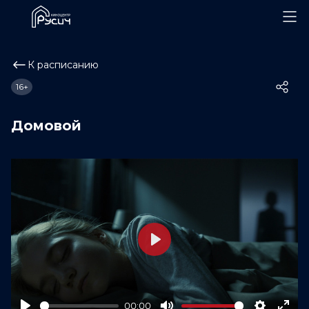
К расписанию
16+
Домовой
Play
00:00