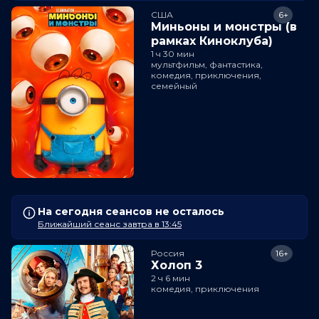
США
6+
Миньоны и монстры (в
рамках Киноклуба)
1 ч 30 мин
мультфильм, фантастика,
комедия, приключения,
семейный
На сегодня сеансов не осталось
Ближайший сеанс завтра в 13:45
Россия
16+
Холоп 3
2 ч 6 мин
комедия, приключения