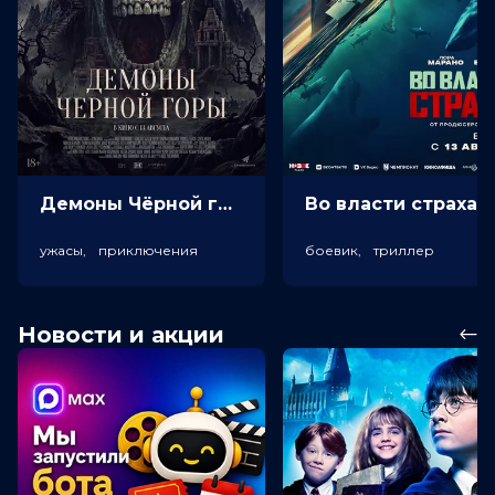
Демоны Чёрной горы (18+)
Во власт
ужасы, приключения
боевик, триллер
Новости и акции