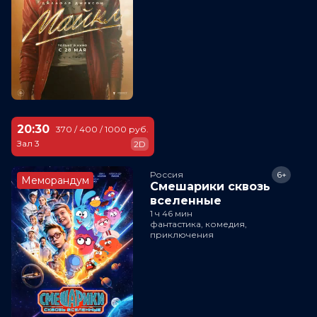
20:30
370 / 400 / 1000 руб.
Зал 3
2D
Россия
6+
Меморандум
Смешарики сквозь
вселенные
1 ч 46 мин
фантастика, комедия,
приключения