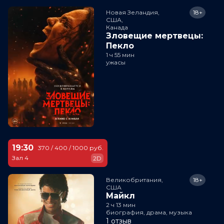
Новая Зеландия,

18+
США,

Канада
Зловещие мертвецы:
Пекло
1 ч 55 мин
ужасы
19:30
370 / 400 / 1000 руб.
Зал 4
2D
Великобритания,

18+
США
Майкл
2 ч 13 мин
биография, драма, музыка
1 отзыв