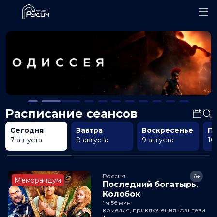
Расписание сеансов
Сегодня
Завтра
Воскресенье
П
7 августа
8 августа
9 августа
10
Россия
6+
Меморандум
Последний богатырь.
Колобок
1 ч 56 мин
комедия, приключения, фэнтези