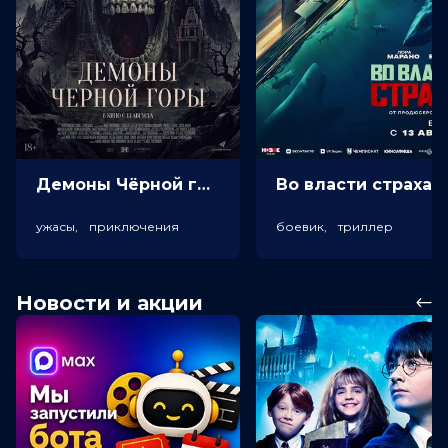
Демоны Чёрной горы (18+)
Во власт
ужасы, приключения
боевик, триллер
Новости и акции