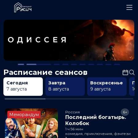
Расписание сеансов
Сегодня
Завтра
Воскресенье
П
7 августа
8 августа
9 августа
10
Россия
6+
Меморандум
Последний богатырь.
Колобок
1 ч 56 мин
комедия, приключения, фэнтези