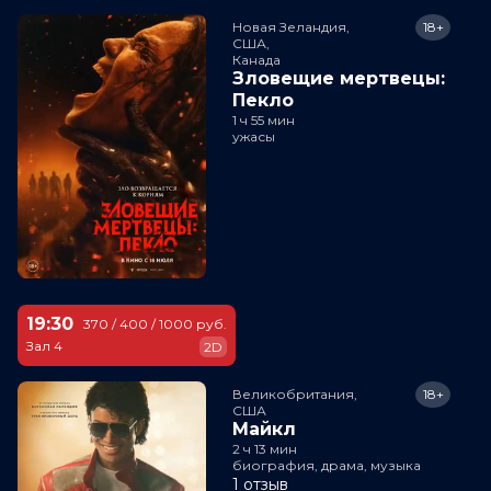
Новая Зеландия,

18+
США,

Канада
Зловещие мертвецы:
Пекло
1 ч 55 мин
ужасы
19:30
370 / 400 / 1000 руб.
Зал 4
2D
Великобритания,

18+
США
Майкл
2 ч 13 мин
биография, драма, музыка
1 отзыв