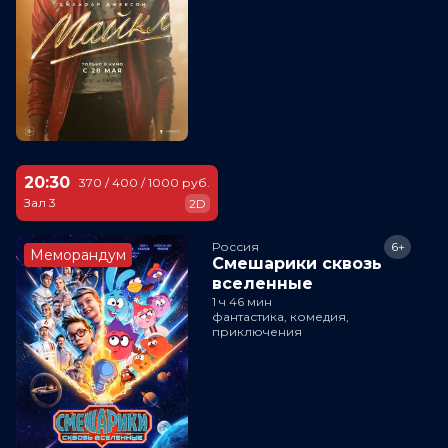
20:30
370 / 400 / 1000 руб.
Зал 3
2D
Россия
6+
Меморандум
Смешарики сквозь
вселенные
1 ч 46 мин
фантастика, комедия,
приключения