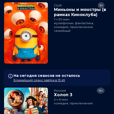
США
6+
Миньоны и монстры (в
рамках Киноклуба)
1 ч 30 мин
мультфильм, фантастика,
комедия, приключения,
семейный
На сегодня сеансов не осталось
Ближайший сеанс завтра в 13:45
Россия
16+
Холоп 3
2 ч 6 мин
комедия, приключения