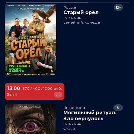
Россия
12+
Старый орёл
1 ч 34 мин
семейный, комедия
13:00
370 / 400 / 1000 руб.
Зал 4
2D
Индонезия
18+
Могильный ритуал.
Зло вернулось
1 ч 43 мин
ужасы