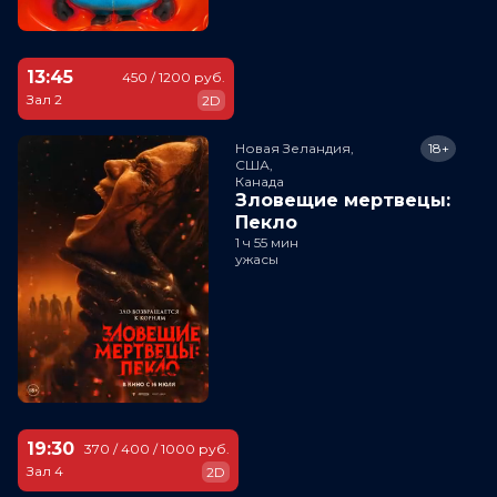
13:45
450 / 1200 руб.
Зал 2
2D
Новая Зеландия,

18+
США,

Канада
Зловещие мертвецы:
Пекло
1 ч 55 мин
ужасы
19:30
370 / 400 / 1000 руб.
Зал 4
2D