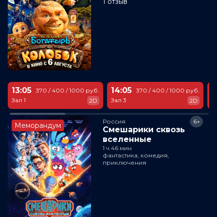
1 отзыв
13:05
14:05
1
370 / 400 / 1000 руб.
370 / 400 / 1000 руб.
Зал 1
Зал 3
За
2D
2D
Россия
6+
Меморандум
Смешарики сквозь
вселенные
1 ч 46 мин
фантастика, комедия,
приключения