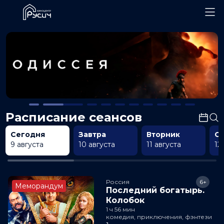
Расписание сеансов
Сегодня
Завтра
Вторник
С
9 августа
10 августа
11 августа
12
Россия
6+
Меморандум
Последний богатырь.
Колобок
1 ч 56 мин
комедия, приключения, фэнтези