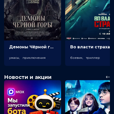
Демоны Чёрной горы (18+)
Во власт
ужасы, приключения
боевик, триллер
Новости и акции