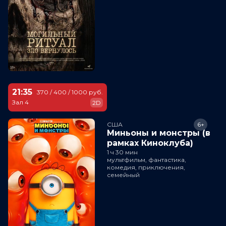
21:35
370 / 400 / 1000 руб.
Зал 4
2D
США
6+
Миньоны и монстры (в
рамках Киноклуба)
1 ч 30 мин
мультфильм, фантастика,
комедия, приключения,
семейный