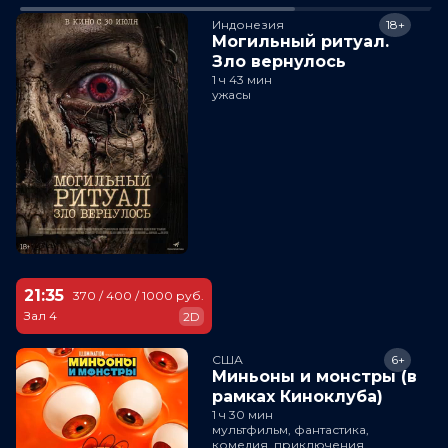
Индонезия
18+
Могильный ритуал.
Зло вернулось
1 ч 43 мин
ужасы
21:35
370 / 400 / 1000 руб.
Зал 4
2D
США
6+
Миньоны и монстры (в
рамках Киноклуба)
1 ч 30 мин
мультфильм, фантастика,
комедия, приключения,