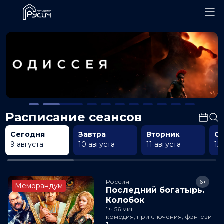
Расписание сеансов
Сегодня
Завтра
Вторник
С
9 августа
10 августа
11 августа
12
Россия
6+
Меморандум
Последний богатырь.
Колобок
1 ч 56 мин
комедия, приключения, фэнтези