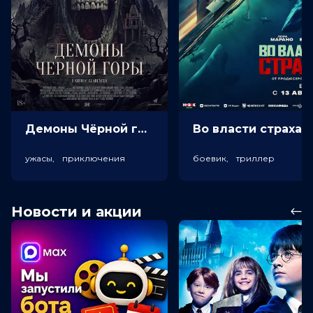
Демоны Чёрной горы (18+)
Во власт
ужасы, приключения
боевик, триллер
Новости и акции