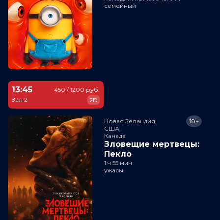
семейный
13:45
450 / 1200 руб.
Зал 2
2D
Новая Зеландия,

18+
США,

Канада
Зловещие мертвецы:
Пекло
1 ч 55 мин
ужасы