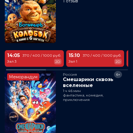
1 отзыв
14:05
15:10
1
370 / 400 / 1000 руб.
370 / 400 / 1000 руб.
Зал 3
Зал 1
За
2D
2D
Россия
6+
Меморандум
Смешарики сквозь
вселенные
1 ч 46 мин
фантастика, комедия,
приключения