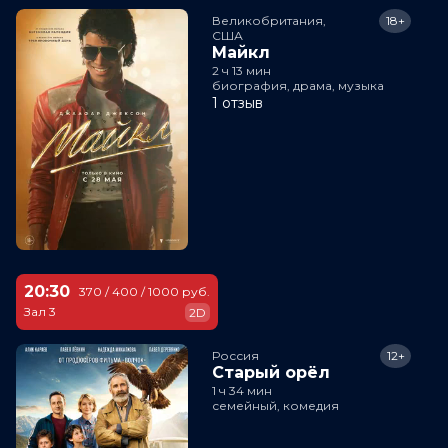
Великобритания,

18+
США
Майкл
2 ч 13 мин
биография, драма, музыка
1 отзыв
20:30
370 / 400 / 1000 руб.
Зал 3
2D
Россия
12+
Старый орёл
1 ч 34 мин
семейный, комедия