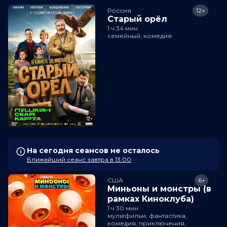
Россия
12+
Старый орёл
1 ч 34 мин
семейный, комедия
На сегодня сеансов не осталось
Ближайший сеанс завтра в 13:00
США
6+
Миньоны и монстры (в
рамках Киноклуба)
1 ч 30 мин
мультфильм, фантастика,
комедия, приключения,