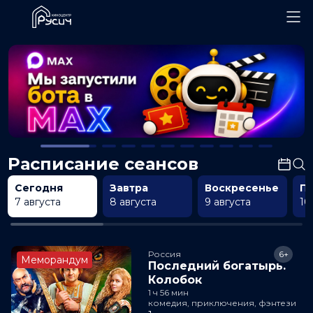
Расписание сеансов
Сегодня
Завтра
Воскресенье
П
7 августа
8 августа
9 августа
10
Россия
6+
Меморандум
Последний богатырь.
Колобок
1 ч 56 мин
комедия, приключения, фэнтези