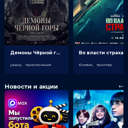
Демоны Чёрной горы (18+)
Во власт
ужасы, приключения
боевик, триллер
Новости и акции