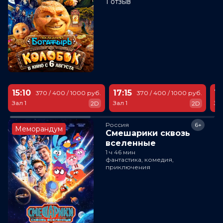
1 отзыв
15:10
17:15
18
370 / 400 / 1000 руб.
370 / 400 / 1000 руб.
Зал 1
Зал 1
За
2D
2D
Россия
6+
Меморандум
Смешарики сквозь
вселенные
1 ч 46 мин
фантастика, комедия,
приключения