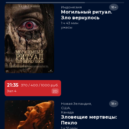
Индонезия
18+
Могильный ритуал.
Зло вернулось
1 ч 43 мин
ужасы
21:35
370 / 400 / 1000 руб.
Зал 4
2D
Новая Зеландия,

18+
США,

Канада
Зловещие мертвецы:
Пекло
1 ч 55 мин