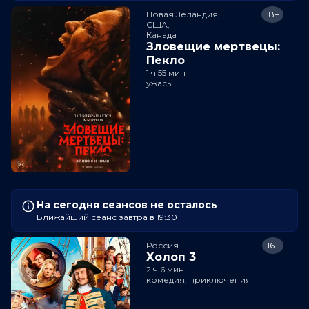
Новая Зеландия,

18+
США,

Канада
Зловещие мертвецы:
Пекло
1 ч 55 мин
ужасы
На сегодня сеансов не осталось
Ближайший сеанс завтра в 19:30
Россия
16+
Холоп 3
2 ч 6 мин
комедия, приключения