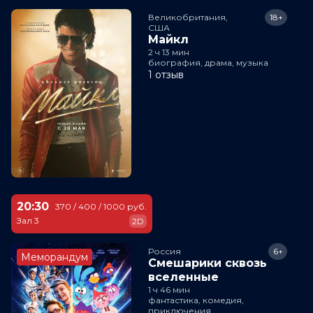
Великобритания,

18+
США
Майкл
2 ч 13 мин
биография, драма, музыка
1 отзыв
20:30
370 / 400 / 1000 руб.
Зал 3
2D
Россия
6+
Меморандум
Смешарики сквозь
вселенные
1 ч 46 мин
фантастика, комедия,
приключения