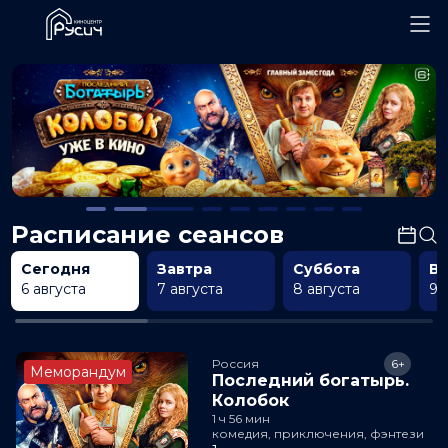
Расписание сеансов
Сегодня
Завтра
Суббота
В
6 августа
7 августа
8 августа
9 
Россия
6+
Меморандум
Последний богатырь.
Колобок
1 ч 56 мин
комедия, приключения, фэнтези