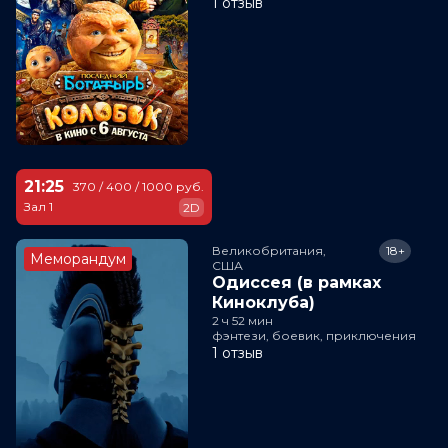
1 отзыв
21:25
370 / 400 / 1000 руб.
Зал 1
2D
Великобритания,

18+
Меморандум
США
Одиссея (в рамках
Киноклуба)
2 ч 52 мин
фэнтези, боевик, приключения
1 отзыв