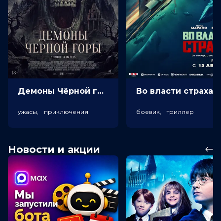
Демоны Чёрной горы (18+)
Во власт
ужасы, приключения
боевик, триллер
Новости и акции