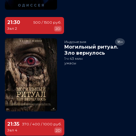
21:30
500 / 1500 руб.
Зал 2
2D
Индонезия
18+
Могильный ритуал.
Зло вернулось
1 ч 43 мин
ужасы
21:35
370 / 400 / 1000 руб.
Зал 4
2D