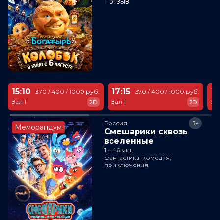
1 отзыв
15:10
17:15
18
370 / 400 / 1000 руб.
370 / 400 / 1000 руб.
Зал 1
Зал 1
За
2D
2D
Россия
6+
Меморандум
Смешарики сквозь
вселенные
1 ч 46 мин
фантастика, комедия,
приключения