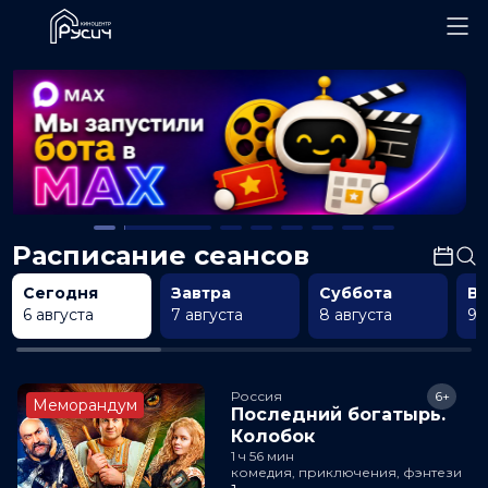
Расписание сеансов
Сегодня
Завтра
Суббота
В
6 августа
7 августа
8 августа
9 
Россия
6+
Меморандум
Последний богатырь.
Колобок
1 ч 56 мин
комедия, приключения, фэнтези