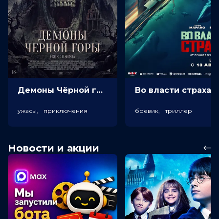
Демоны Чёрной горы (18+)
Во власт
ужасы, приключения
боевик, триллер
Новости и акции