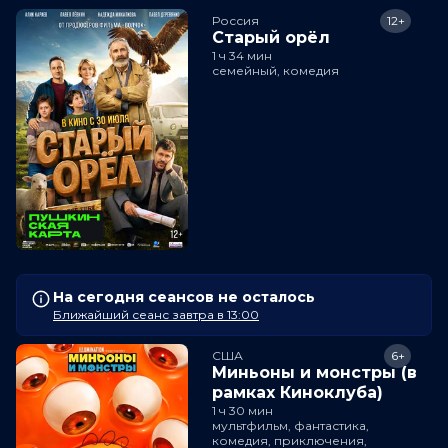
Россия
12+
Старый орёл
1 ч 34 мин
семейный, комедия
На сегодня сеансов не осталось
Ближайший сеанс завтра в 13:00
США
6+
Миньоны и монстры (в
рамках Киноклуба)
1 ч 30 мин
мультфильм, фантастика,
комедия, приключения,