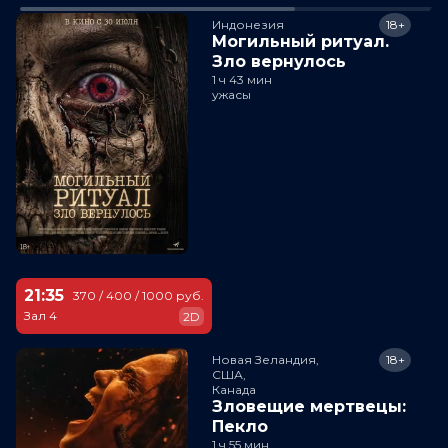
Индонезия
18+
Могильный ритуал.
Зло вернулось
1 ч 43 мин
ужасы
21:35
370 / 400 / 1000 руб.
Зал 4
2D
Новая Зеландия,

18+
США,

Канада
Зловещие мертвецы:
Пекло
1 ч 55 мин