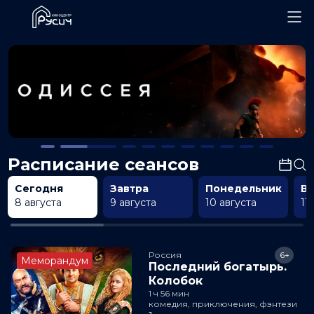
Расписание сеансов
Сегодня
Завтра
Понедельник
В
8 августа
9 августа
10 августа
11
Россия
6+
Меморандум
Последний богатырь.
Колобок
1 ч 56 мин
комедия, приключения, фэнтези