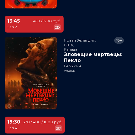
13:45
450 / 1200 руб.
Зал 2
2D
Новая Зеландия,

18+
США,

Канада
Зловещие мертвецы:
Пекло
1 ч 55 мин
ужасы
19:30
370 / 400 / 1000 руб.
Зал 4
2D