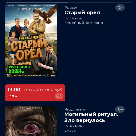
Россия
12+
Старый орёл
1 ч 34 мин
семейный, комедия
13:00
370 / 400 / 1000 руб.
Зал 4
2D
Индонезия
18+
Могильный ритуал.
Зло вернулось
1 ч 43 мин
ужасы