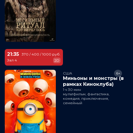
21:35
370 / 400 / 1000 руб.
Зал 4
2D
США
6+
Миньоны и монстры (в
рамках Киноклуба)
1 ч 30 мин
мультфильм, фантастика,
комедия, приключения,
семейный