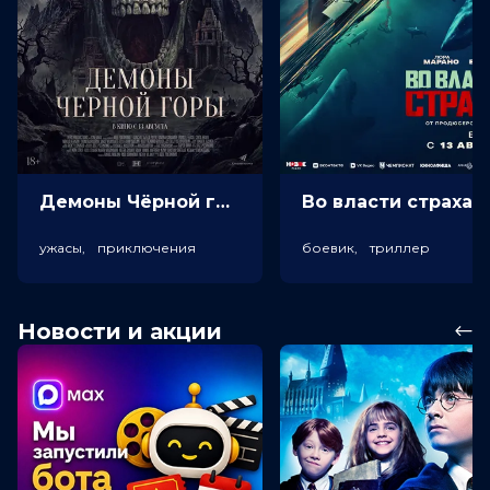
Демоны Чёрной горы (18+)
Во власт
ужасы, приключения
боевик, триллер
Новости и акции