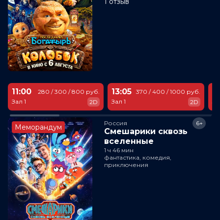
1 отзыв
11:00
13:05
1
280 / 300 / 800 руб.
370 / 400 / 1000 руб.
Зал 1
Зал 1
За
2D
2D
Россия
6+
Меморандум
Смешарики сквозь
вселенные
1 ч 46 мин
фантастика, комедия,
приключения