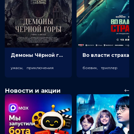
Демоны Чёрной горы (18+)
Во власт
ужасы, приключения
боевик, триллер
Новости и акции