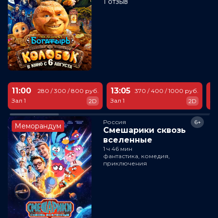
1 отзыв
11:00
13:05
1
280 / 300 / 800 руб.
370 / 400 / 1000 руб.
Зал 1
Зал 1
За
2D
2D
Россия
6+
Меморандум
Смешарики сквозь
вселенные
1 ч 46 мин
фантастика, комедия,
приключения