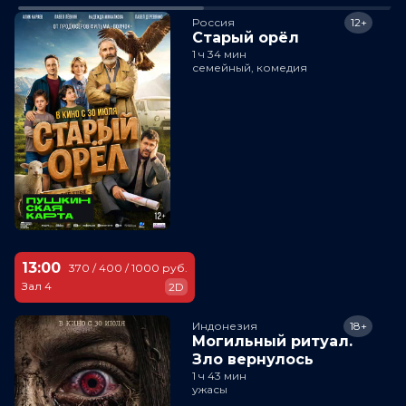
Россия
12+
Старый орёл
1 ч 34 мин
семейный, комедия
13:00
370 / 400 / 1000 руб.
Зал 4
2D
Индонезия
18+
Могильный ритуал.
Зло вернулось
1 ч 43 мин
ужасы