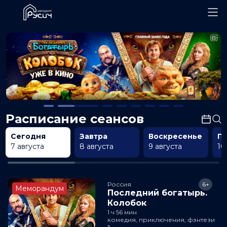
Расписание сеансов
Сегодня
Завтра
Воскресенье
П
7 августа
8 августа
9 августа
10
Россия
6+
Меморандум
Последний богатырь.
Колобок
1 ч 56 мин
комедия, приключения, фэнтези