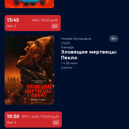
13:45
450 / 1200 руб.
Зал 2
2D
Новая Зеландия,

18+
США,

Канада
Зловещие мертвецы:
Пекло
1 ч 55 мин
ужасы
19:30
370 / 400 / 1000 руб.
Зал 4
2D