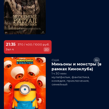
21:35
370 / 400 / 1000 руб.
Зал 4
2D
США
6+
Миньоны и монстры (в
рамках Киноклуба)
1 ч 30 мин
мультфильм, фантастика,
комедия, приключения,
семейный