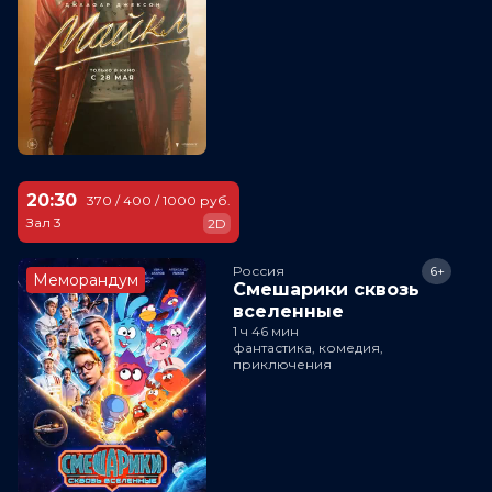
20:30
370 / 400 / 1000 руб.
Зал 3
2D
Россия
6+
Меморандум
Смешарики сквозь
вселенные
1 ч 46 мин
фантастика, комедия,
приключения