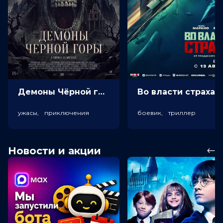
Демоны Чёрной горы (18+)
Во власт
ужасы, приключения
боевик, триллер
Новости и акции