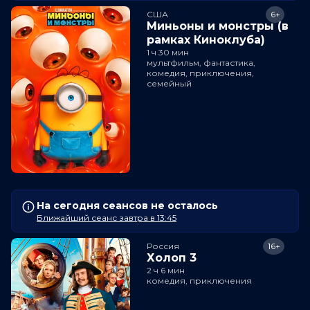
США
6+
Миньоны и монстры (в
рамках Киноклуба)
1 ч 30 мин
мультфильм, фантастика,
комедия, приключения,
семейный
На сегодня сеансов не осталось
Ближайший сеанс завтра в 13:45
Россия
16+
Холоп 3
2 ч 6 мин
комедия, приключения