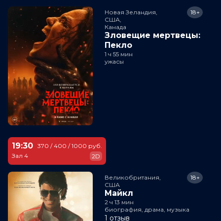
Новая Зеландия,

18+
США,

Канада
Зловещие мертвецы:
Пекло
1 ч 55 мин
ужасы
19:30
370 / 400 / 1000 руб.
Зал 4
2D
Великобритания,

18+
США
Майкл
2 ч 13 мин
биография, драма, музыка
1 отзыв