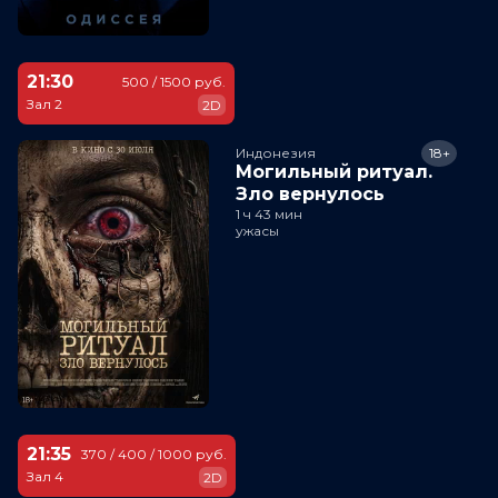
21:30
500 / 1500 руб.
Зал 2
2D
Индонезия
18+
Могильный ритуал.
Зло вернулось
1 ч 43 мин
ужасы
21:35
370 / 400 / 1000 руб.
Зал 4
2D