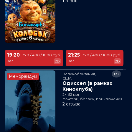
1 отзыв
19:20
21:25
370 / 400 / 1000 руб.
370 / 400 / 1000 руб.
Зал 1
Зал 1
2D
2D
Великобритания,

18+
Меморандум
США
Одиссея (в рамках
Киноклуба)
2 ч 52 мин
фэнтези, боевик, приключения
2 отзыва