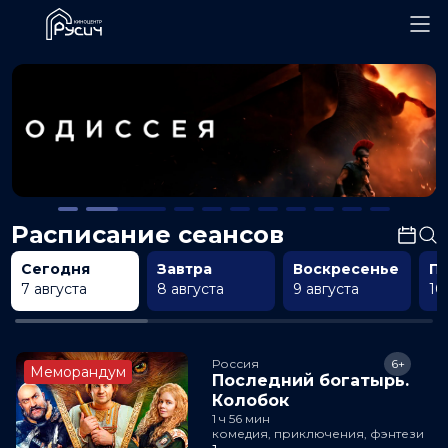
Расписание сеансов
Сегодня
Завтра
Воскресенье
П
7 августа
8 августа
9 августа
10
Россия
6+
Меморандум
Последний богатырь.
Колобок
1 ч 56 мин
комедия, приключения, фэнтези