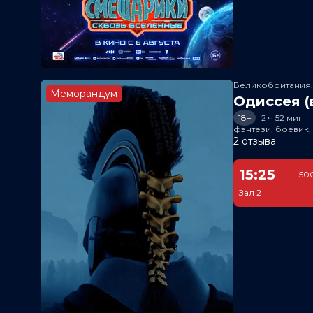
Великобритания
Меморандум
Одиссея (
18+
2 ч 52 мин
фэнтези, боевик
2 отзыва
15:25
500
Зал 2