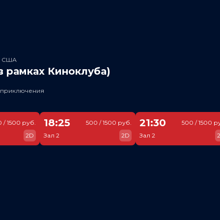
, США
в рамках Киноклуба)
, приключения
18:25
21:30
 / 1500 руб.
500 / 1500 руб.
500 / 1500 р
2D
Зал 2
2D
Зал 2