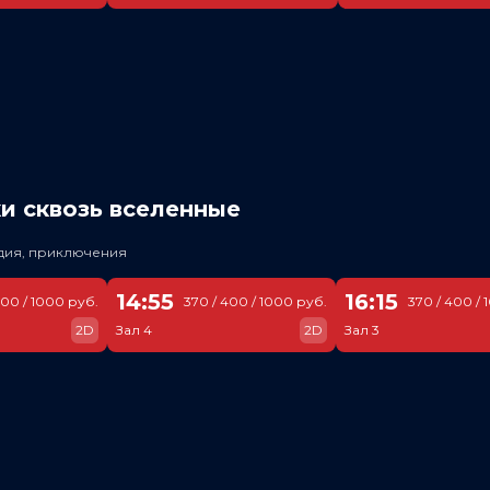
и сквозь вселенные
едия, приключения
14:55
16:15
400 / 1000 руб.
370 / 400 / 1000 руб.
370 / 400 / 
2D
Зал 4
2D
Зал 3