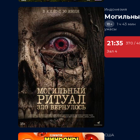
Индонезия
Могильный
18+
1 ч 43 мин
ужасы
21:35
370 / 4
Зал 4
США