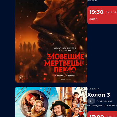
ужасы
19:30
370 / 
Зал 4
Россия
Холоп 3
16+
2 ч 6 мин
комедия, приклю
17:00
370 / 