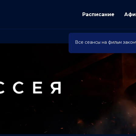
Расписание
Афи
Все сеансы на фильм закон