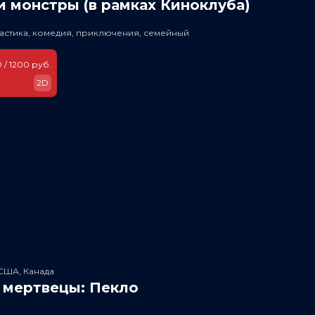
 монстры (в рамках Киноклуба)
астика, комедия, приключения, семейный
 / 1200 руб.
2D
США, Канада
 мертвецы: Пекло