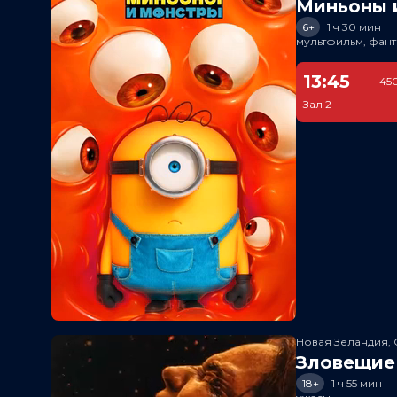
Миньоны и
6+
1 ч 30 мин
мультфильм, фант
13:45
450
Зал 2
Новая Зеландия, 
Зловещие
18+
1 ч 55 мин