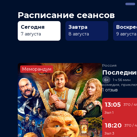
Расписание сеансов
Сегодня
Завтра
Воскре
7 августа
8 августа
9 августа
Россия
Меморандум
Последни
6+
1 ч 56 мин
комедия, приклю
1 отзыв
13:05
370 / 4
Зал 1
18:20
370 / 
Зал 3