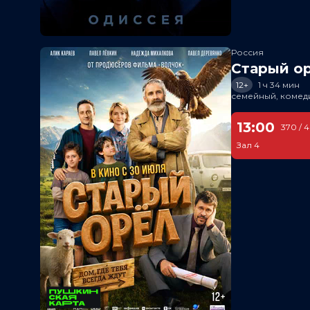
Россия
Старый о
12+
1 ч 34 мин
семейный, комед
13:00
370 / 
Зал 4