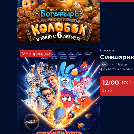
Россия
Меморандум
Смешарик
6+
1 ч 46 мин
фантастика, ком
12:00
370 / 
Зал 3