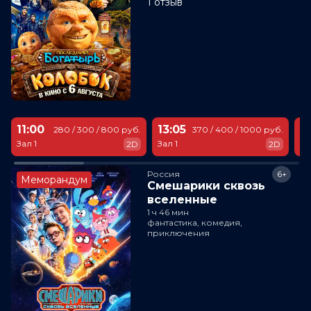
1 отзыв
11:00
13:05
1
280 / 300 / 800 руб.
370 / 400 / 1000 руб.
Зал 1
Зал 1
За
2D
2D
Россия
6+
Меморандум
Смешарики сквозь
вселенные
1 ч 46 мин
фантастика, комедия,
приключения