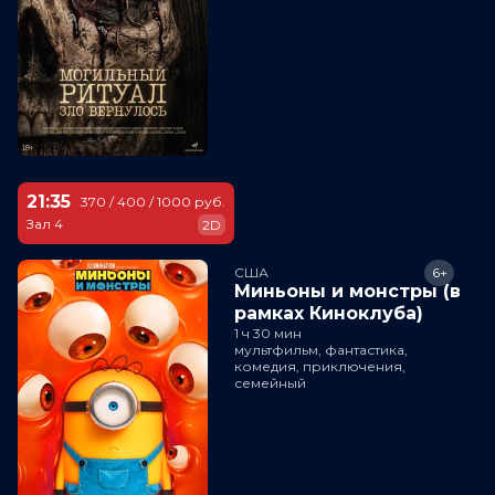
21:35
370 / 400 / 1000 руб.
Зал 4
2D
США
6+
Миньоны и монстры (в
рамках Киноклуба)
1 ч 30 мин
мультфильм, фантастика,
комедия, приключения,
семейный