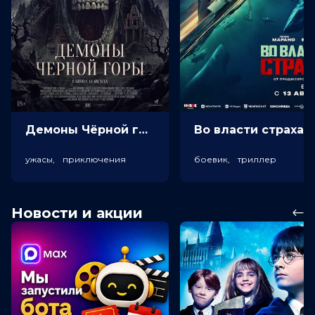
Демоны Чёрной горы (18+)
Во власт
ужасы, приключения
боевик, триллер
Новости и акции