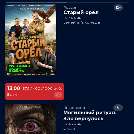
Россия
12+
Старый орёл
1 ч 34 мин
семейный, комедия
13:00
370 / 400 / 1000 руб.
Зал 4
2D
Индонезия
18+
Могильный ритуал.
Зло вернулось
1 ч 43 мин
ужасы