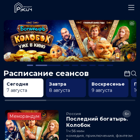
Расписание сеансов
Сегодня
Завтра
Воскресенье
П
7 августа
8 августа
9 августа
10
Россия
6+
Меморандум
Последний богатырь.
Колобок
1 ч 56 мин
комедия, приключения, фэнтези