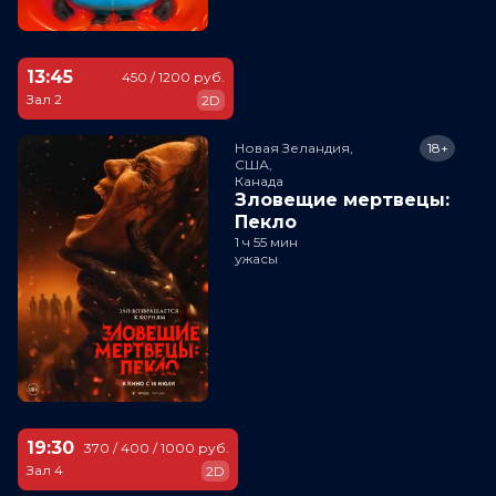
13:45
450 / 1200 руб.
Зал 2
2D
Новая Зеландия,

18+
США,

Канада
Зловещие мертвецы:
Пекло
1 ч 55 мин
ужасы
19:30
370 / 400 / 1000 руб.
Зал 4
2D