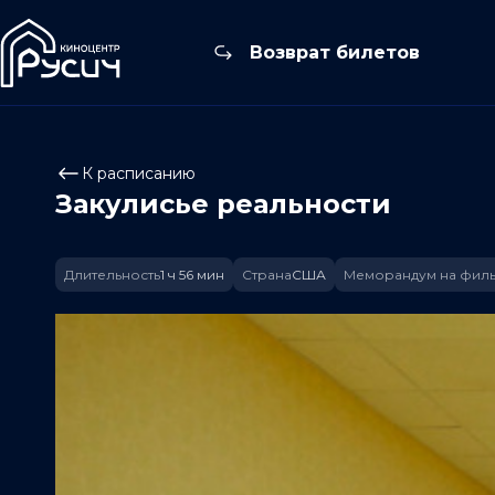
Возврат билетов
К расписанию
Закулисье реальности
Длительность
1 ч 56 мин
Страна
США
Меморандум на фил