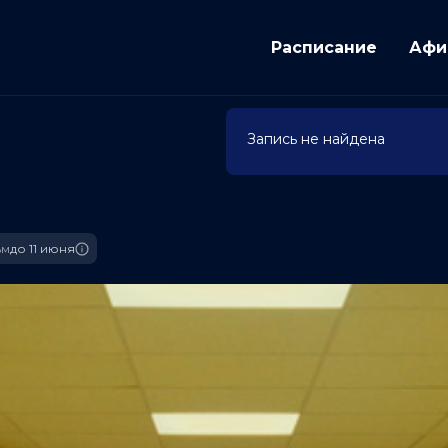
Расписание
Афи
Запись не найдена
ьм
до 11 июня