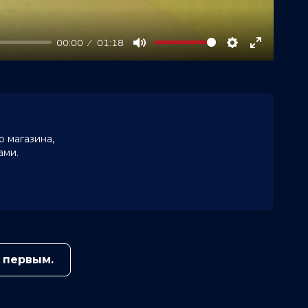
00:00
01:18
Mute
Settings
Enter
fullscree
 магазина,
ами.
 первым.