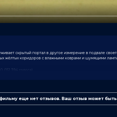
ивает скрытый портал в другое измерение в подвале своего
тых жёлтых коридоров с влажными коврами и шумящими ламп
10 (151 394 голоса)
ве, Марк Дюпласс, Финн Беннетт,
 фильму еще нет отзывов. Ваш отзыв может быть
оберт Боброцкий, Эмбер Эмброуз,
 Коэн