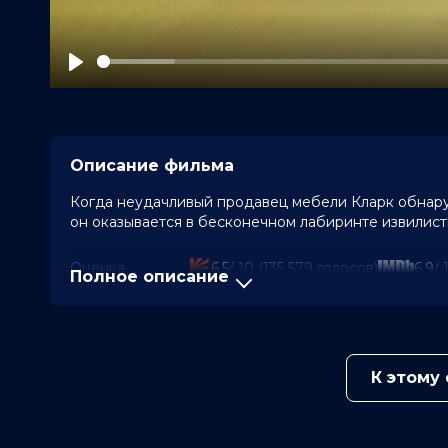
Play
Описание фильма
Когда неудачливый продавец мебели Кларк обнаруж
он оказывается в бесконечном лабиринте извилис
Оценка
6.5
/ 10 (135 579 голосов)
6.9
/ 
Полное описание
Год
2026
Страна
США
Слоган
—
Режиссер
Кейн Парсонс
Актеры
Чиветель Эджиофор, Ренате Реинс
К этому
Лукита Максвелл, Эван Джогиа, Р
Криста Косонен, Филип Грэйнджер
Продюсеры
Кори Эделсон, Питер Чернин, Дэн
Сценаристы
Уилл Судик, Кейн Парсонс