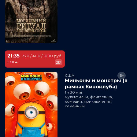
21:35
370 / 400 / 1000 руб.
Зал 4
2D
США
6+
Миньоны и монстры (в
рамках Киноклуба)
1 ч 30 мин
мультфильм, фантастика,
комедия, приключения,
семейный