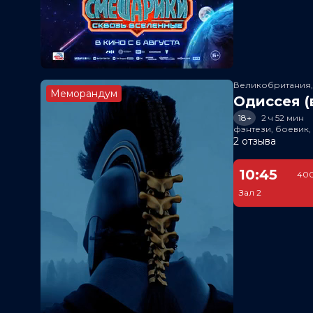
Великобритания
Меморандум
Одиссея (
18+
2 ч 52 мин
фэнтези, боевик
2 отзыва
10:45
400
Зал 2