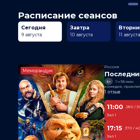
Расписание сеансов
Сегодня
Завтра
Вторни
9 августа
10 августа
11 август
Россия
Меморандум
Последни
6+
1 ч 56 мин
комедия, приклю
1 отзыв
11:00
280 / 3
Зал 1
17:15
370 / 4
Зал 1