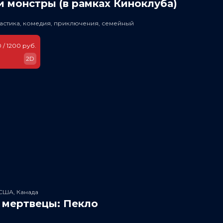
 монстры (в рамках Киноклуба)
астика, комедия, приключения, семейный
 / 1200 руб.
2D
США, Канада
 мертвецы: Пекло