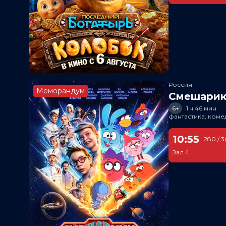
Россия
Меморандум
Смешарик
6+
1 ч 46 мин
фантастика, ком
10:55
280 / 
Зал 4