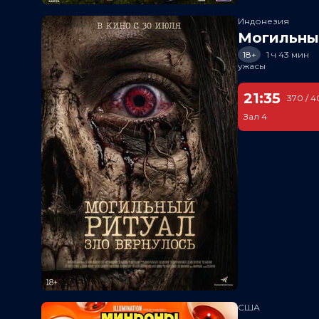
Индонезия
Могильный
18+
1 ч 43 мин
ужасы
21:35
370 / 4
Зал 4
США