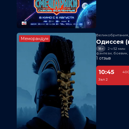
Великобритания
Меморандум
Одиссея (
18+
2 ч 52 мин
фэнтези, боевик
1 отзыв
10:45
400
Зал 2