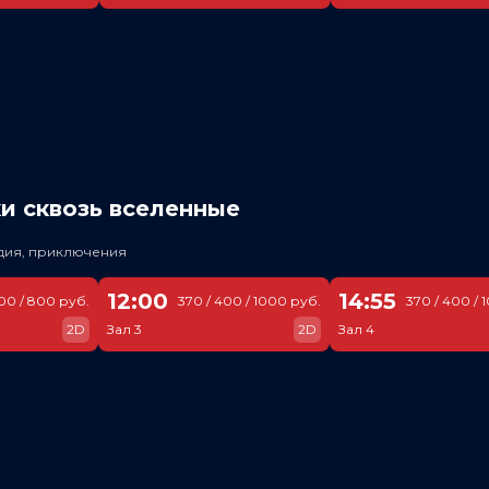
и сквозь вселенные
едия, приключения
12:00
14:55
300 / 800 руб.
370 / 400 / 1000 руб.
370 / 400 / 
2D
Зал 3
2D
Зал 4