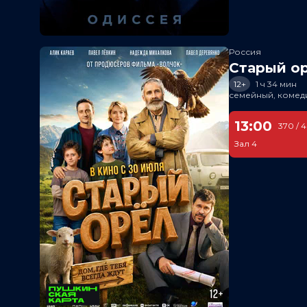
Россия
Старый о
12+
1 ч 34 мин
семейный, комед
13:00
370 / 
Зал 4