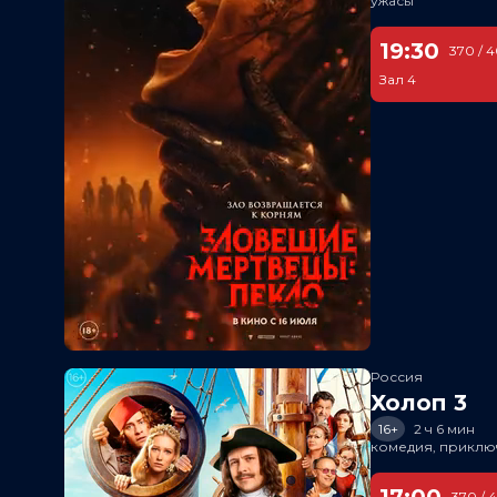
ужасы
19:30
370 / 
Зал 4
Россия
Холоп 3
16+
2 ч 6 мин
комедия, приклю
17:00
370 / 