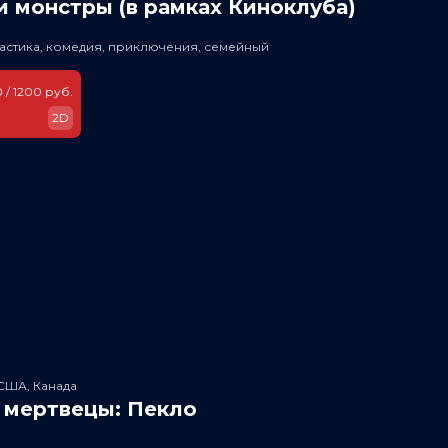
 монстры (в рамках Киноклуба)
астика, комедия, приключения, семейный
 / 1200 руб.
2D
США, Канада
 мертвецы: Пекло