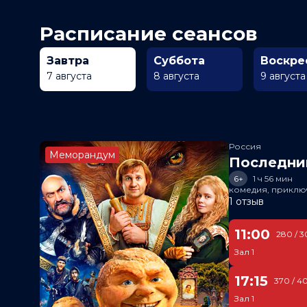
Расписание сеансов
Завтра
Суббота
Воскре
7 августа
8 августа
9 августа
Россия
Меморандум
Последни
6+
1 ч 56 мин
комедия, приклю
1 отзыв
11:00
280 / 3
Зал 1
17:15
370 / 4
Зал 1