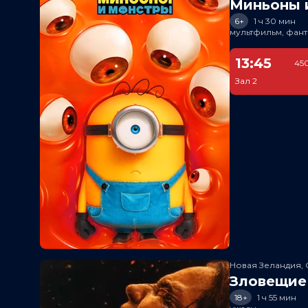
Миньоны и
6+
1 ч 30 мин
мультфильм, фант
13:45
450
Зал 2
Новая Зеландия, 
Зловещие
18+
1 ч 55 мин