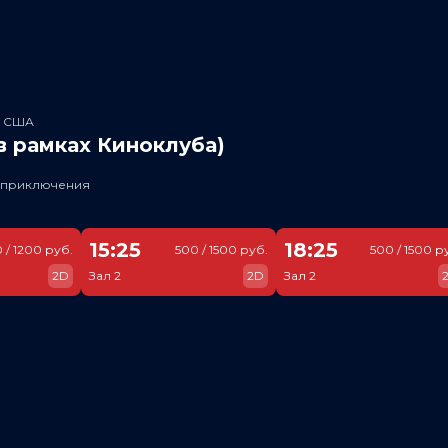
, США
в рамках Киноклуба)
, приключения
15:25
18:25
 / 1200 руб.
500 / 1500 руб.
500 / 1500 р
2D
Зал 2
2D
Зал 2