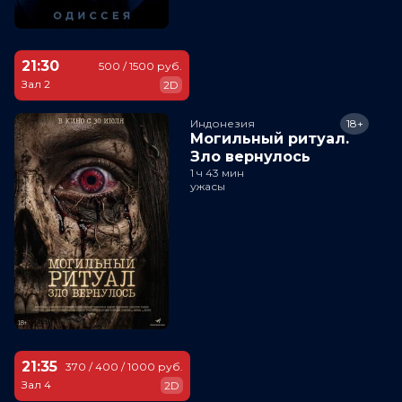
21:30
500 / 1500 руб.
Зал 2
2D
Индонезия
18+
Могильный ритуал.
Зло вернулось
1 ч 43 мин
ужасы
21:35
370 / 400 / 1000 руб.
Зал 4
2D