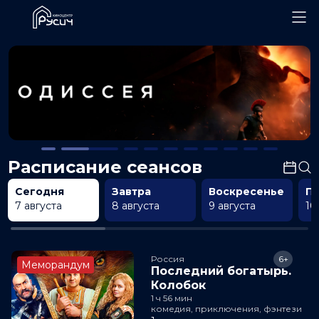
Расписание сеансов
Сегодня
Завтра
Воскресенье
П
7 августа
8 августа
9 августа
10
Россия
6+
Меморандум
Последний богатырь.
Колобок
1 ч 56 мин
комедия, приключения, фэнтези