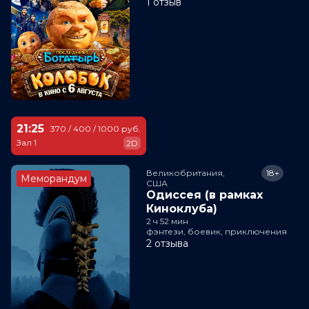
1 отзыв
21:25
370 / 400 / 1000 руб.
Зал 1
2D
Великобритания,

18+
Меморандум
США
Одиссея (в рамках
Киноклуба)
2 ч 52 мин
фэнтези, боевик, приключения
2 отзыва