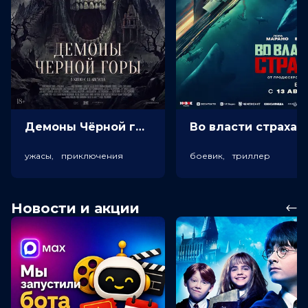
Демоны Чёрной горы (18+)
Во власт
ужасы, приключения
боевик, триллер
Новости и акции