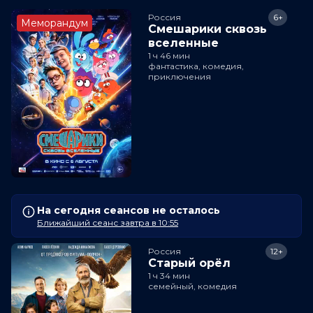
Россия
6+
Меморандум
Смешарики сквозь
вселенные
1 ч 46 мин
фантастика, комедия,
приключения
На сегодня сеансов не осталось
Ближайший сеанс завтра в 10:55
Россия
12+
Старый орёл
1 ч 34 мин
семейный, комедия