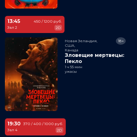
13:45
450 / 1200 руб.
Зал 2
2D
Новая Зеландия,

18+
США,

Канада
Зловещие мертвецы:
Пекло
1 ч 55 мин
ужасы
19:30
370 / 400 / 1000 руб.
Зал 4
2D