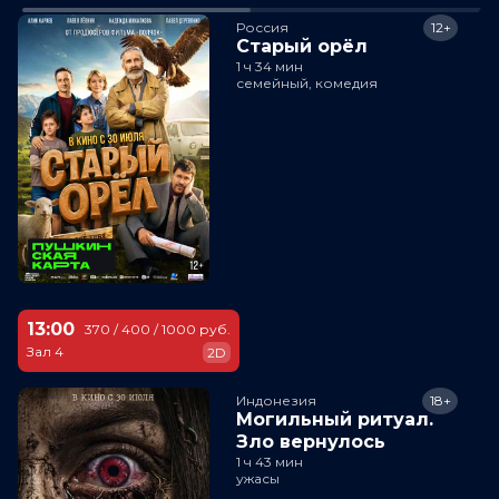
Россия
12+
Старый орёл
1 ч 34 мин
семейный, комедия
13:00
370 / 400 / 1000 руб.
Зал 4
2D
Индонезия
18+
Могильный ритуал.
Зло вернулось
1 ч 43 мин
ужасы