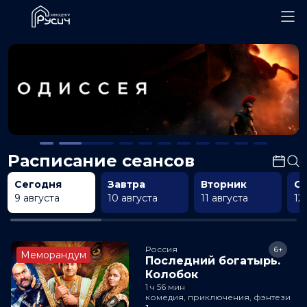
Расписание сеансов
Сегодня
Завтра
Вторник
С
9 августа
10 августа
11 августа
12
Россия
6+
Меморандум
Последний богатырь.
Колобок
1 ч 56 мин
комедия, приключения, фэнтези