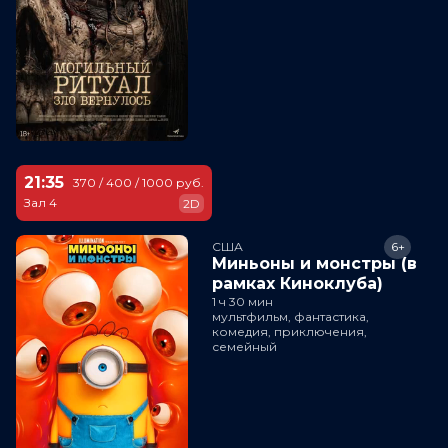
21:35
370 / 400 / 1000 руб.
Зал 4
2D
США
6+
Миньоны и монстры (в
рамках Киноклуба)
1 ч 30 мин
мультфильм, фантастика,
комедия, приключения,
семейный