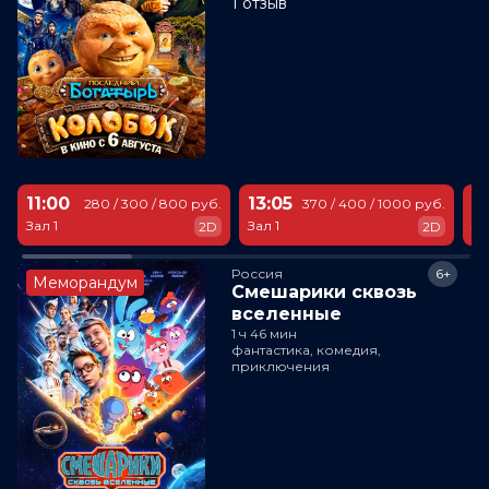
1 отзыв
11:00
13:05
1
280 / 300 / 800 руб.
370 / 400 / 1000 руб.
Зал 1
Зал 1
За
2D
2D
Россия
6+
Меморандум
Смешарики сквозь
вселенные
1 ч 46 мин
фантастика, комедия,
приключения