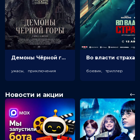
Демоны Чёрной горы (18+)
Во власт
ужасы, приключения
боевик, триллер
Новости и акции