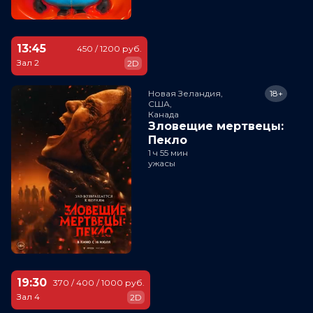
13:45
450 / 1200 руб.
Зал 2
2D
Новая Зеландия,

18+
США,

Канада
Зловещие мертвецы:
Пекло
1 ч 55 мин
ужасы
19:30
370 / 400 / 1000 руб.
Зал 4
2D