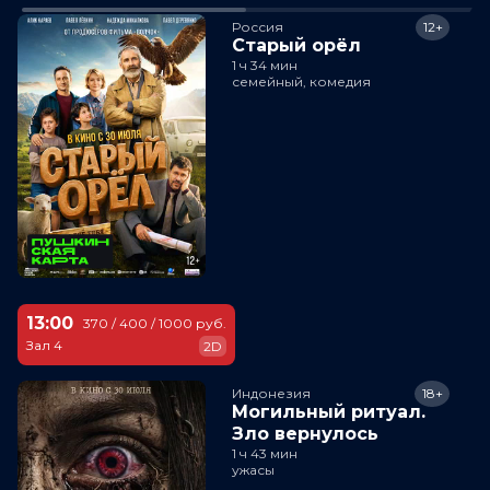
Россия
12+
Старый орёл
1 ч 34 мин
семейный, комедия
13:00
370 / 400 / 1000 руб.
Зал 4
2D
Индонезия
18+
Могильный ритуал.
Зло вернулось
1 ч 43 мин
ужасы