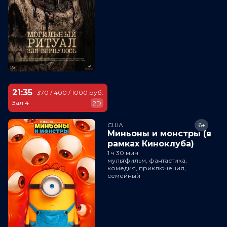
21:35
370 / 400 / 1000 руб.
Зал 4
2D
США
6+
Миньоны и монстры (в
рамках Киноклуба)
1 ч 30 мин
мультфильм, фантастика,
комедия, приключения,
семейный