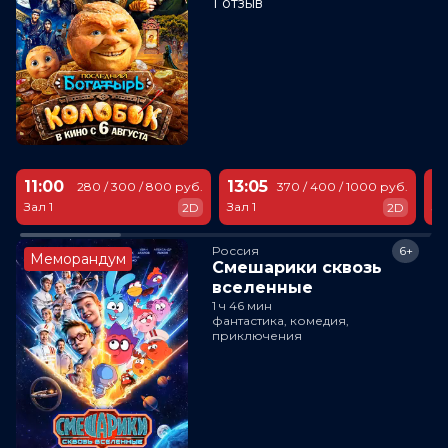
1 отзыв
11:00
13:05
1
280 / 300 / 800 руб.
370 / 400 / 1000 руб.
Зал 1
Зал 1
За
2D
2D
Россия
6+
Меморандум
Смешарики сквозь
вселенные
1 ч 46 мин
фантастика, комедия,
приключения