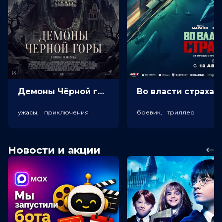
Демоны Чёрной горы (18+)
Во власт
ужасы, приключения
боевик, триллер
Новости и акции