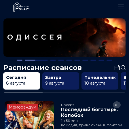
Расписание сеансов
Сегодня
Завтра
Понедельник
В
8 августа
9 августа
10 августа
11
Россия
6+
Меморандум
Последний богатырь.
Колобок
1 ч 56 мин
комедия, приключения, фэнтези