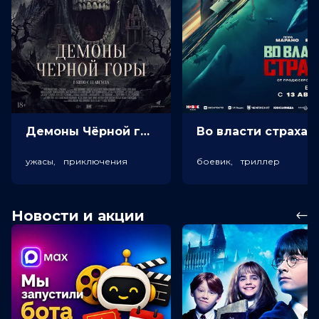
Демоны Чёрной горы (18+)
Во власт
ужасы, приключения
боевик, триллер
Новости и акции