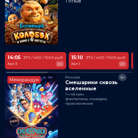
1 отзыв
14:05
15:10
1
370 / 400 / 1000 руб.
370 / 400 / 1000 руб.
Зал 3
Зал 1
За
2D
2D
Россия
6+
Меморандум
Смешарики сквозь
вселенные
1 ч 46 мин
фантастика, комедия,
приключения