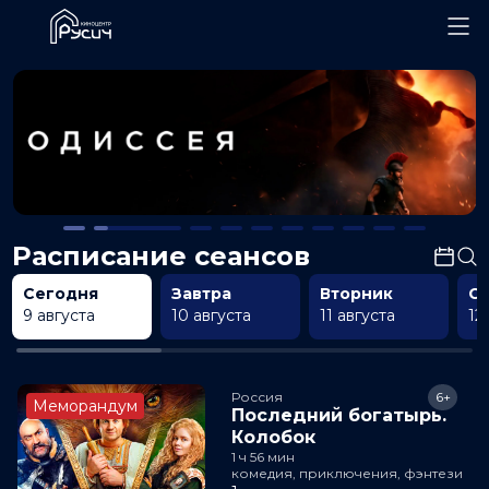
Расписание сеансов
Сегодня
Завтра
Вторник
С
9 августа
10 августа
11 августа
12
Россия
6+
Меморандум
Последний богатырь.
Колобок
1 ч 56 мин
комедия, приключения, фэнтези