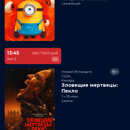
семейный
13:45
450 / 1200 руб.
Зал 2
2D
Новая Зеландия,

18+
США,

Канада
Зловещие мертвецы:
Пекло
1 ч 55 мин
ужасы