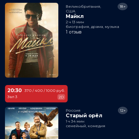
Великобритания,

18+
США
Майкл
2 ч 13 мин
биография, драма, музыка
1 отзыв
20:30
370 / 400 / 1000 руб.
Зал 3
2D
Россия
12+
Старый орёл
1 ч 34 мин
семейный, комедия