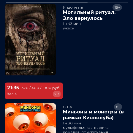
Индонезия
18+
Могильный ритуал.
Зло вернулось
1 ч 43 мин
ужасы
21:35
370 / 400 / 1000 руб.
Зал 4
2D
США
6+
Миньоны и монстры (в
рамках Киноклуба)
1 ч 30 мин
мультфильм, фантастика,
комедия, приключения,