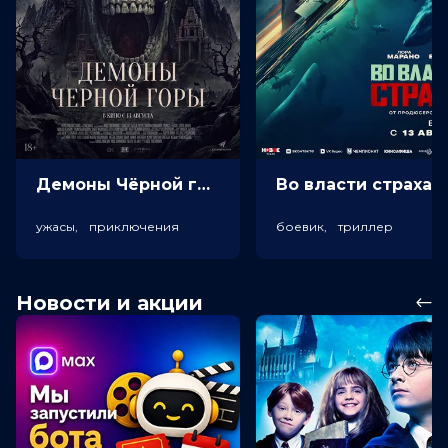
Демоны Чёрной горы (18+)
Во власт
ужасы, приключения
боевик, триллер
Новости и акции