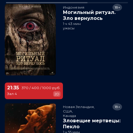
Индонезия
18+
Могильный ритуал.
Зло вернулось
1 ч 43 мин
ужасы
21:35
370 / 400 / 1000 руб.
Зал 4
2D
Новая Зеландия,

18+
США,

Канада
Зловещие мертвецы:
Пекло
1 ч 55 мин