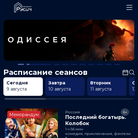
Расписание сеансов
Сегодня
Завтра
Вторник
С
9 августа
10 августа
11 августа
12
Россия
6+
Меморандум
Последний богатырь.
Колобок
1 ч 56 мин
комедия, приключения, фэнтези