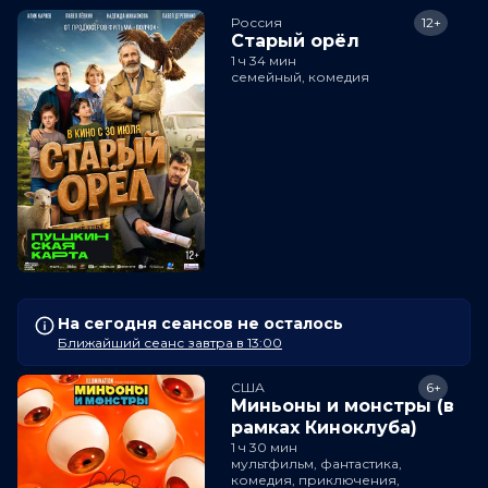
Россия
12+
Старый орёл
1 ч 34 мин
семейный, комедия
На сегодня сеансов не осталось
Ближайший сеанс завтра в 13:00
США
6+
Миньоны и монстры (в
рамках Киноклуба)
1 ч 30 мин
мультфильм, фантастика,
комедия, приключения,