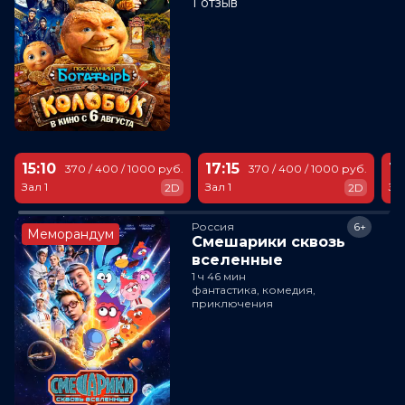
1 отзыв
15:10
17:15
18
370 / 400 / 1000 руб.
370 / 400 / 1000 руб.
Зал 1
Зал 1
За
2D
2D
Россия
6+
Меморандум
Смешарики сквозь
вселенные
1 ч 46 мин
фантастика, комедия,
приключения