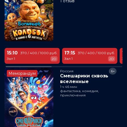
1 отзыв
15:10
17:15
18
370 / 400 / 1000 руб.
370 / 400 / 1000 руб.
Зал 1
Зал 1
За
2D
2D
Россия
6+
Меморандум
Смешарики сквозь
вселенные
1 ч 46 мин
фантастика, комедия,
приключения