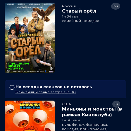
Россия
12+
Старый орёл
1 ч 34 мин
семейный, комедия
На сегодня сеансов не осталось
Ближайший сеанс завтра в 13:00
США
6+
Миньоны и монстры (в
рамках Киноклуба)
1 ч 30 мин
мультфильм, фантастика,
комедия, приключения,