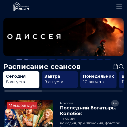
Расписание сеансов
Сегодня
Завтра
Понедельник
В
8 августа
9 августа
10 августа
11
Россия
6+
Меморандум
Последний богатырь.
Колобок
1 ч 56 мин
комедия, приключения, фэнтези