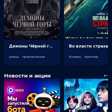
Демоны Чёрной горы (18+)
Во власт
ужасы, приключения
боевик, триллер
Новости и акции