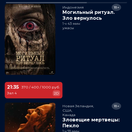
Индонезия
18+
Могильный ритуал.
Зло вернулось
1 ч 43 мин
ужасы
21:35
370 / 400 / 1000 руб.
Зал 4
2D
Новая Зеландия,

18+
США,

Канада
Зловещие мертвецы:
Пекло
1 ч 55 мин