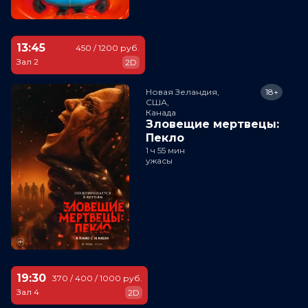
13:45
450 / 1200 руб.
Зал 2
2D
Новая Зеландия,

18+
США,

Канада
Зловещие мертвецы:
Пекло
1 ч 55 мин
ужасы
19:30
370 / 400 / 1000 руб.
Зал 4
2D