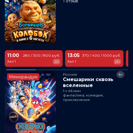
1 отзыв
11:00
13:05
1
280 / 300 / 800 руб.
370 / 400 / 1000 руб.
Зал 1
Зал 1
За
2D
2D
Россия
6+
Меморандум
Смешарики сквозь
вселенные
1 ч 46 мин
фантастика, комедия,
приключения