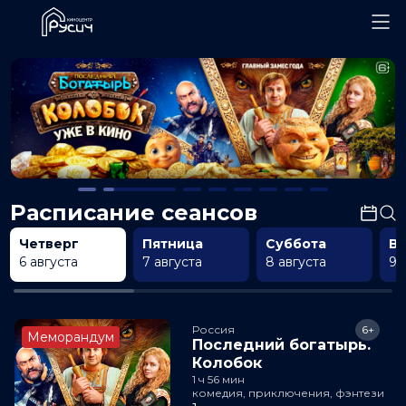
Расписание сеансов
Четверг
Пятница
Суббота
В
6 августа
7 августа
8 августа
9 
Россия
6+
Меморандум
Последний богатырь.
Колобок
1 ч 56 мин
комедия, приключения, фэнтези