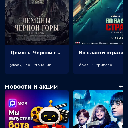
Демоны Чёрной горы (18+)
Во власт
ужасы, приключения
боевик, триллер
Новости и акции