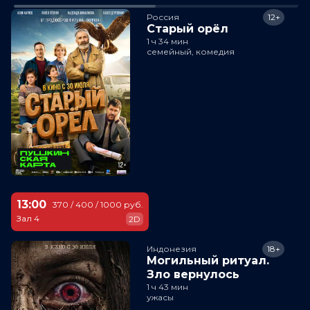
Россия
12+
Старый орёл
1 ч 34 мин
семейный, комедия
13:00
370 / 400 / 1000 руб.
Зал 4
2D
Индонезия
18+
Могильный ритуал.
Зло вернулось
1 ч 43 мин
ужасы