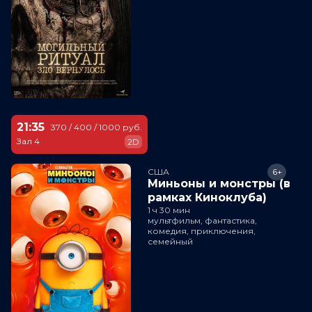
21:35
370 / 400 / 1000 руб.
Зал 4
2D
США
6+
Миньоны и монстры (в
рамках Киноклуба)
1 ч 30 мин
мультфильм, фантастика,
комедия, приключения,
семейный