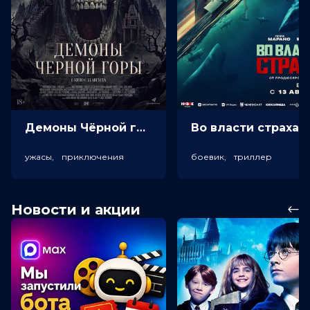
Демоны Чёрной горы (18+)
Во власт
ужасы, приключения
боевик, триллер
Новости и акции