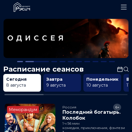
Расписание сеансов
Сегодня
Завтра
Понедельник
В
8 августа
9 августа
10 августа
11
Россия
6+
Меморандум
Последний богатырь.
Колобок
1 ч 56 мин
комедия, приключения, фэнтези