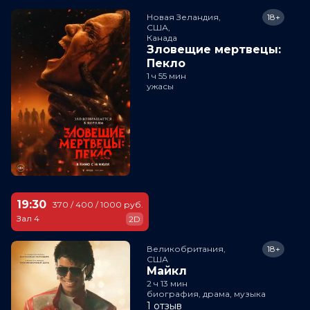
Новая Зеландия,

18+
США,

Канада
Зловещие мертвецы:
Пекло
1 ч 55 мин
ужасы
19:30
370 / 400 / 1000 руб.
Зал 4
2D
Великобритания,

18+
США
Майкл
2 ч 13 мин
биография, драма, музыка
1 отзыв