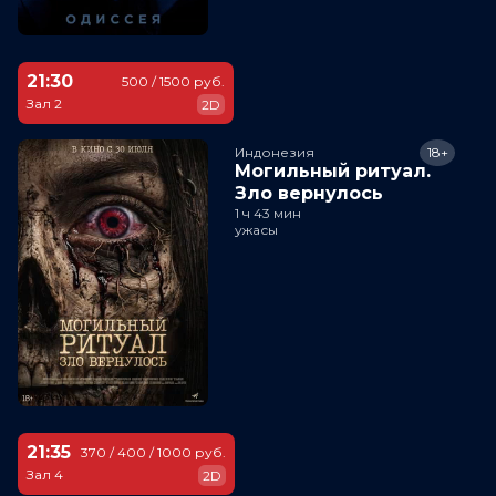
21:30
500 / 1500 руб.
Зал 2
2D
Индонезия
18+
Могильный ритуал.
Зло вернулось
1 ч 43 мин
ужасы
21:35
370 / 400 / 1000 руб.
Зал 4
2D