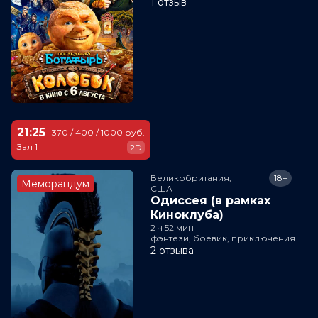
1 отзыв
21:25
370 / 400 / 1000 руб.
Зал 1
2D
Великобритания,

18+
Меморандум
США
Одиссея (в рамках
Киноклуба)
2 ч 52 мин
фэнтези, боевик, приключения
2 отзыва