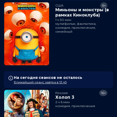
США
6+
Миньоны и монстры (в
рамках Киноклуба)
1 ч 30 мин
мультфильм, фантастика,
комедия, приключения,
семейный
На сегодня сеансов не осталось
Ближайший сеанс завтра в 13:45
Россия
16+
Холоп 3
2 ч 6 мин
комедия, приключения