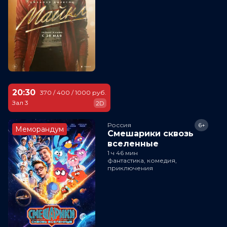
20:30
370 / 400 / 1000 руб.
Зал 3
2D
Россия
6+
Меморандум
Смешарики сквозь
вселенные
1 ч 46 мин
фантастика, комедия,
приключения