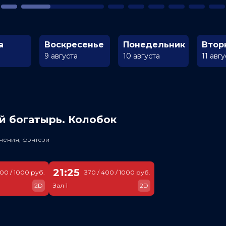
а
Воскресенье
Понедельник
Втор
9 августа
10 августа
11 авг
й богатырь. Колобок
чения, фэнтези
21:25
400 / 1000 руб.
370 / 400 / 1000 руб.
2D
Зал 1
2D