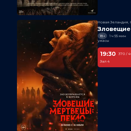
Новая Зеландия, 
Зловещие
18+
1 ч 55 мин
ужасы
19:30
370 / 
Зал 4