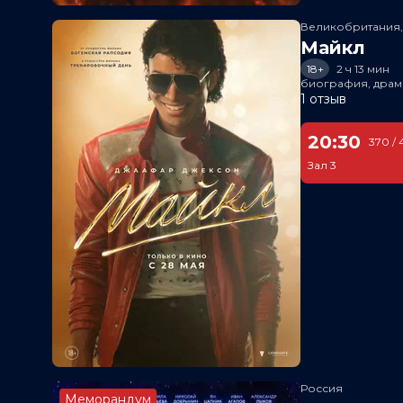
Великобритания
Майкл
18+
2 ч 13 мин
биография, драм
1 отзыв
20:30
370 / 
Зал 3
Россия
Меморандум