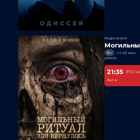
Индонезия
Могильный
18+
1 ч 43 мин
ужасы
21:35
370 / 4
Зал 4