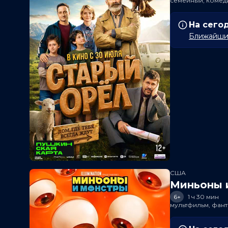
семейный, комед
На сего
Ближайший
США
Миньоны и
6+
1 ч 30 мин
мультфильм, фант