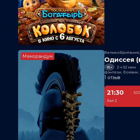
Великобритания
Меморандум
Одиссея (
18+
2 ч 52 мин
фэнтези, боевик
1 отзыв
21:30
500
Зал 2