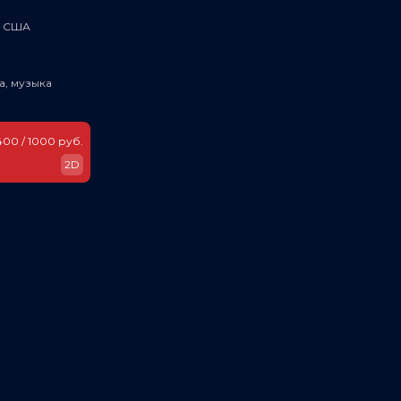
, США
а, музыка
400 / 1000 руб.
2D