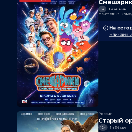
Смешарик
6+
1 ч 46 мин
фантастика, ком
На сего
Ближайший
Россия
Старый о
12+
1 ч 34 мин