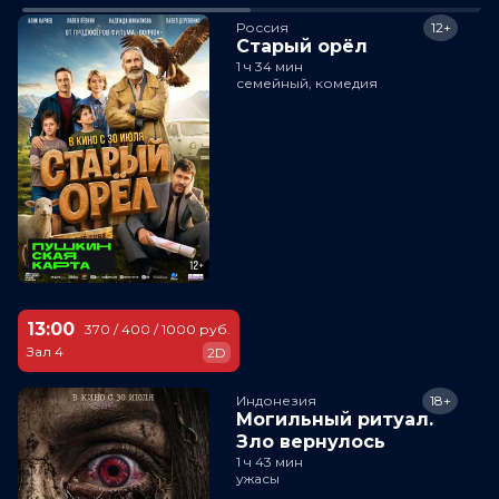
Россия
12+
Старый орёл
1 ч 34 мин
семейный, комедия
13:00
370 / 400 / 1000 руб.
Зал 4
2D
Индонезия
18+
Могильный ритуал.
Зло вернулось
1 ч 43 мин
ужасы