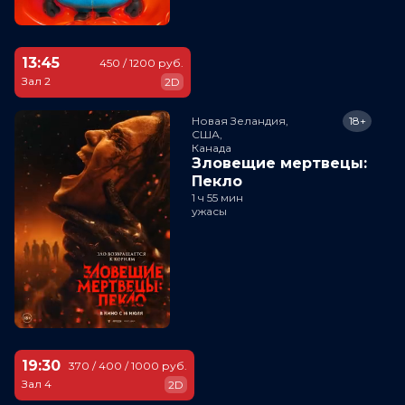
13:45
450 / 1200 руб.
Зал 2
2D
Новая Зеландия,

18+
США,

Канада
Зловещие мертвецы:
Пекло
1 ч 55 мин
ужасы
19:30
370 / 400 / 1000 руб.
Зал 4
2D