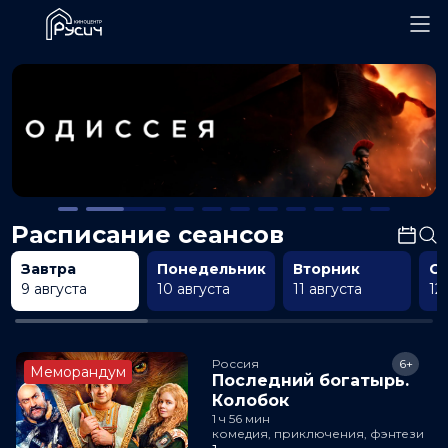
Расписание сеансов
Завтра
Понедельник
Вторник
С
9 августа
10 августа
11 августа
12
Россия
6+
Меморандум
Последний богатырь.
Колобок
1 ч 56 мин
комедия, приключения, фэнтези