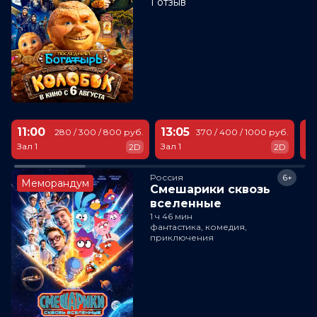
1 отзыв
11:00
13:05
1
280 / 300 / 800 руб.
370 / 400 / 1000 руб.
Зал 1
Зал 1
За
2D
2D
Россия
6+
Меморандум
Смешарики сквозь
вселенные
1 ч 46 мин
фантастика, комедия,
приключения