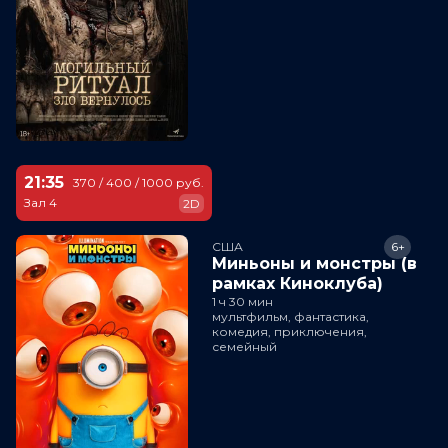
21:35
370 / 400 / 1000 руб.
Зал 4
2D
США
6+
Миньоны и монстры (в
рамках Киноклуба)
1 ч 30 мин
мультфильм, фантастика,
комедия, приключения,
семейный