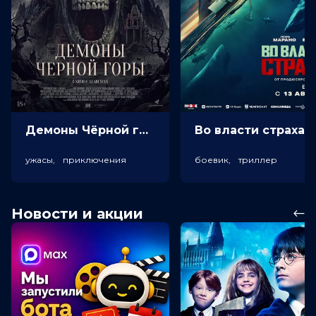
Демоны Чёрной горы (18+)
Во власт
ужасы, приключения
боевик, триллер
Новости и акции