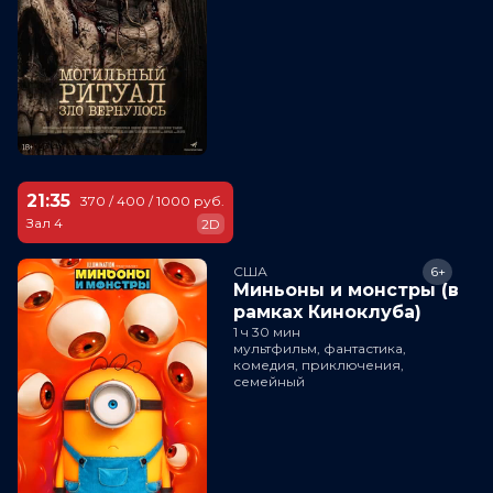
21:35
370 / 400 / 1000 руб.
Зал 4
2D
США
6+
Миньоны и монстры (в
рамках Киноклуба)
1 ч 30 мин
мультфильм, фантастика,
комедия, приключения,
семейный