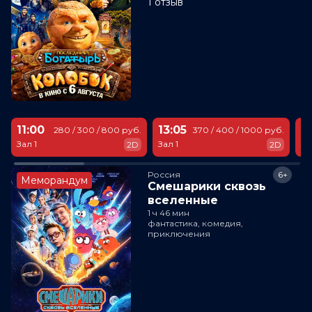
1 отзыв
11:00
13:05
1
280 / 300 / 800 руб.
370 / 400 / 1000 руб.
Зал 1
Зал 1
За
2D
2D
Россия
6+
Меморандум
Смешарики сквозь
вселенные
1 ч 46 мин
фантастика, комедия,
приключения