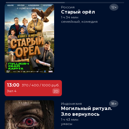
Россия
12+
Старый орёл
1 ч 34 мин
семейный, комедия
13:00
370 / 400 / 1000 руб.
Зал 4
2D
Индонезия
18+
Могильный ритуал.
Зло вернулось
1 ч 43 мин
ужасы