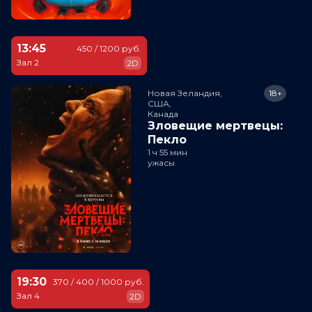
13:45
450 / 1200 руб.
Зал 2
2D
Новая Зеландия,

18+
США,

Канада
Зловещие мертвецы:
Пекло
1 ч 55 мин
ужасы
19:30
370 / 400 / 1000 руб.
Зал 4
2D