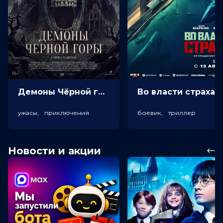
Демоны Чёрной горы (18+)
Во власт
ужасы, приключения
боевик, триллер
Новости и акции