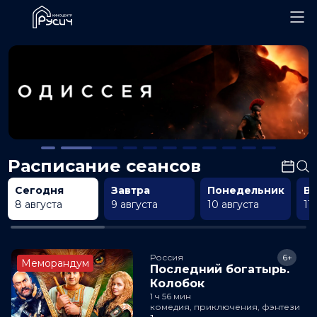
Расписание сеансов
Сегодня
Завтра
Понедельник
В
8 августа
9 августа
10 августа
11
Россия
6+
Меморандум
Последний богатырь.
Колобок
1 ч 56 мин
комедия, приключения, фэнтези