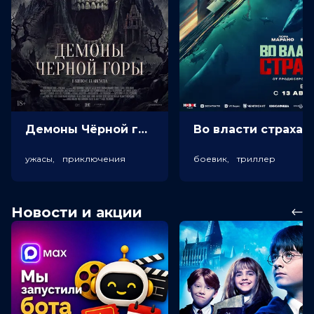
Демоны Чёрной горы (18+)
Во власт
ужасы, приключения
боевик, триллер
Новости и акции