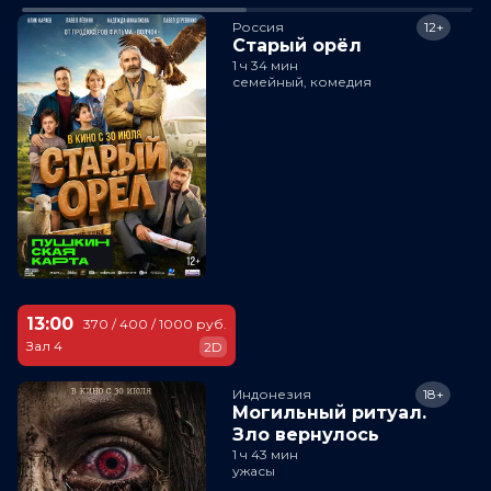
Россия
12+
Старый орёл
1 ч 34 мин
семейный, комедия
13:00
370 / 400 / 1000 руб.
Зал 4
2D
Индонезия
18+
Могильный ритуал.
Зло вернулось
1 ч 43 мин
ужасы