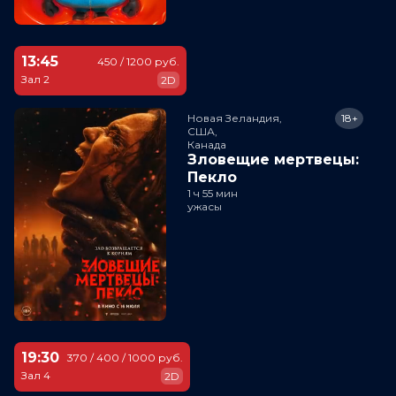
13:45
450 / 1200 руб.
Зал 2
2D
Новая Зеландия,

18+
США,

Канада
Зловещие мертвецы:
Пекло
1 ч 55 мин
ужасы
19:30
370 / 400 / 1000 руб.
Зал 4
2D