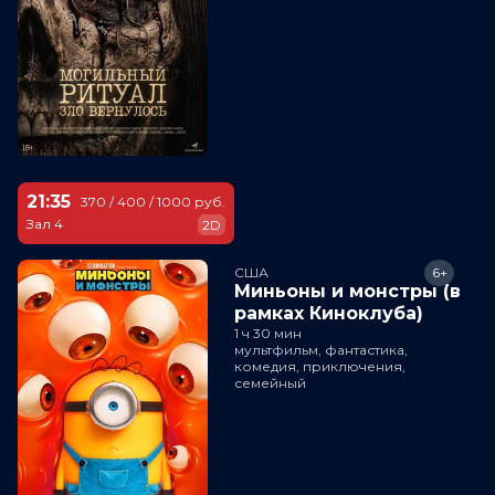
21:35
370 / 400 / 1000 руб.
Зал 4
2D
США
6+
Миньоны и монстры (в
рамках Киноклуба)
1 ч 30 мин
мультфильм, фантастика,
комедия, приключения,
семейный