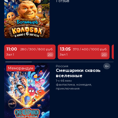
1 отзыв
11:00
13:05
1
280 / 300 / 800 руб.
370 / 400 / 1000 руб.
Зал 1
Зал 1
За
2D
2D
Россия
6+
Меморандум
Смешарики сквозь
вселенные
1 ч 46 мин
фантастика, комедия,
приключения