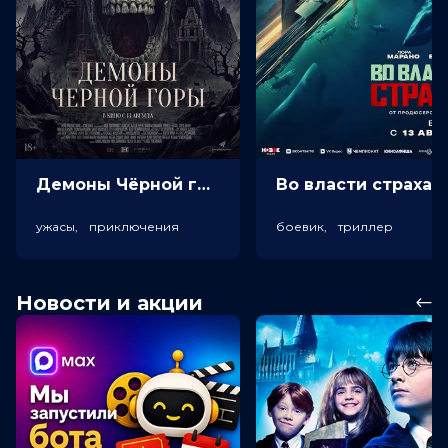
Демоны Чёрной горы (18+)
Во власт
ужасы, приключения
боевик, триллер
Новости и акции