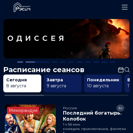
Расписание сеансов
Сегодня
Завтра
Понедельник
В
8 августа
9 августа
10 августа
11
Россия
6+
Меморандум
Последний богатырь.
Колобок
1 ч 56 мин
комедия, приключения, фэнтези