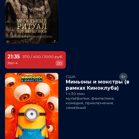
21:35
370 / 400 / 1000 руб.
Зал 4
2D
США
6+
Миньоны и монстры (в
рамках Киноклуба)
1 ч 30 мин
мультфильм, фантастика,
комедия, приключения,
семейный