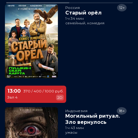
Россия
12+
Старый орёл
1 ч 34 мин
семейный, комедия
13:00
370 / 400 / 1000 руб.
Зал 4
2D
Индонезия
18+
Могильный ритуал.
Зло вернулось
1 ч 43 мин
ужасы