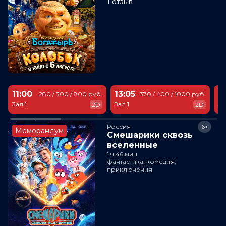
1 отзыв
11:00
13:05
1
280 / 300 / 800 руб.
370 / 400 / 1000 руб.
Зал 1
Зал 1
За
2D
2D
Россия
6+
Меморандум
Смешарики сквозь
вселенные
1 ч 46 мин
фантастика, комедия,
приключения