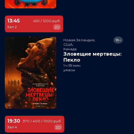
13:45
450 / 1200 руб.
Зал 2
2D
Новая Зеландия,

18+
США,

Канада
Зловещие мертвецы:
Пекло
1 ч 55 мин
ужасы
19:30
370 / 400 / 1000 руб.
Зал 4
2D